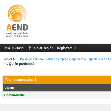
¡Hola, Invitado!
Iniciar sesión
Regístrate
Foro AEND
›
Bolsa de empleo
›
Bolsa de empleo
›
Ingeniero/a Especialista en 
¿Quién participó?
Total de mensajes: 1
Usuario
Gemallorente