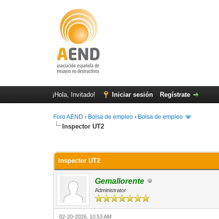
¡Hola, Invitado!
Iniciar sesión
Regístrate
Foro AEND
›
Bolsa de empleo
›
Bolsa de empleo
Inspector UT2
0 voto(s) - 0 Media
1
2
3
4
5
Inspector UT2
Gemallorente
Administrator
02-20-2026, 10:53 AM